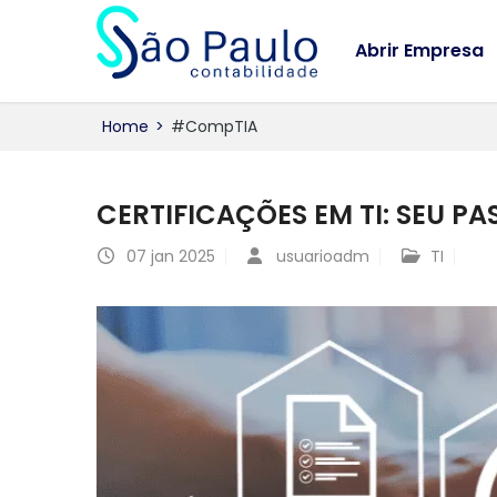
Abrir Empresa
Home
>
#CompTIA
CERTIFICAÇÕES EM TI: SEU P
07
jan 2025
usuarioadm
TI